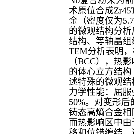
Nb
复合粉末为前
术原位合成
Zr45
金（密度仅为
5.
的微观结构分析
结构、等轴晶组
TEM
分析表明，
（
BCC
），热影
的体心立方结构
述特殊的微观结
力学性能：屈服
50%
。对变形后
铸态高熵合金相
而热影响区中由
移和位错缠结，