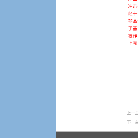
冲击
经十
非晶
了基
被作
上完
上一
下一