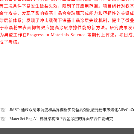
等工况条件下易发生破裂失效，限制了其应用范围。项目组针对铁
余年攻关，发现了影响铁基非晶合金玻璃形成能力和塑韧性的关键
涂层新体系；发现了冲击载荷下铁基非晶涂层失效机制，提出了微
于非晶粉末表面抑氧效应提高涂层摩擦性能的新方法。研究成果发
为典型工作在
Progress in Materials Science
等期刊上评述。项目成
成了考核。
主题：
JMST: 通过双纳米沉淀和晶界偏析实制备高强度激光粉末床熔化AlFeCuZ
主题：
Mater Sci Eng A：梯度结构Ni-P合金涂层的界面结合性能研究