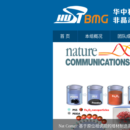
首 页
本组概况
团队
Nat Comm: 基于原位相调控的增材